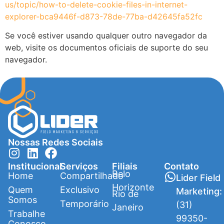
us/topic/how-to-delete-cookie-files-in-internet-
explorer-bca9446f-d873-78de-77ba-d42645fa52fc
Se você estiver usando qualquer outro navegador da
web, visite os documentos oficiais de suporte do seu
navegador.
Nossas Redes Sociais
Institucional
Serviços
Filiais
Contato
Belo
Home
Compartilhado
Lider Field
Horizonte
Quem
Exclusivo
Marketing:
Rio de
Somos
Temporário
(31)
Janeiro
Trabalhe
99350-
Conosco