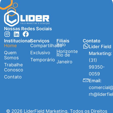
Nossas Redes Sociais
Institucional
Serviços
Filiais
Contato
Belo
Home
Compartilhado
Lider Field
Horizonte
Quem
Exclusivo
Marketing:
Rio de
Somos
Temporário
(31)
Janeiro
Trabalhe
99350-
Conosco
0059
Contato
Email:
comercial@
rh@liderfie
© 2026 LiderField Marketing. Todos os Direitos